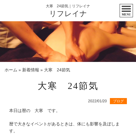
大寒 24節気｜リフレイナ
リフレイナ
MENU
ホーム
»
新着情報
»
大寒 24節気
大寒 24節気
2022/01/20
ブログ
本日は暦の 大寒 です。
暦で大きなイベントがあるときは、体にも影響を及ぼしま
す。